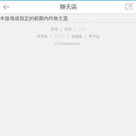
聊天區
本版塊或指定的範圍內尚無主題
首頁
|
登錄
|
註冊
標準版
|
觸屏版
|
電腦版
|
客戶端
© Comsenz Inc.