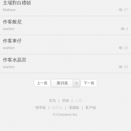
主場對白禮頓
Mathew
27
作客般尼
wahton
6
作客車仔
wahton
20
作客水晶宮
wahton
20
上一頁
第15頁
下一頁
首頁
|
登錄
|
註冊
標準版
|
觸屏版
|
電腦版
|
客戶端
© Comsenz Inc.