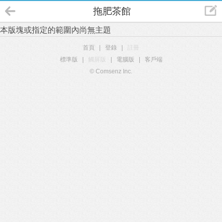
拖肥茶館
本版塊或指定的範圍內尚無主題
首頁
|
登錄
|
註冊
標準版
|
觸屏版
|
電腦版
|
客戶端
© Comsenz Inc.