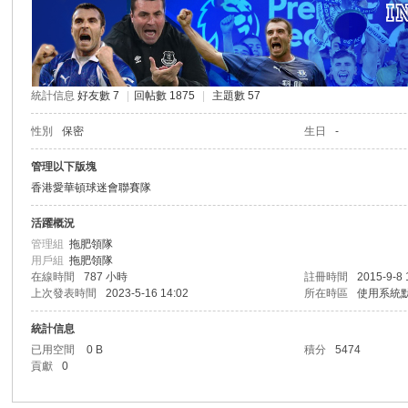
港
統計信息
好友數 7
|
回帖數 1875
|
主題數 57
性別
保密
生日
-
管理以下版塊
香港愛華頓球迷會聯賽隊
活躍概況
愛
管理組
拖肥領隊
用戶組
拖肥領隊
在線時間
787 小時
註冊時間
2015-9-8 
上次發表時間
2023-5-16 14:02
所在時區
使用系統
統計信息
已用空間
0 B
積分
5474
貢獻
0