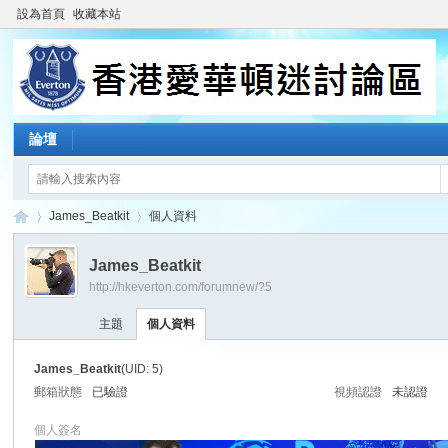
設為首頁
收藏本站
論壇
James_Beatkit
個人資料
James_Beatkit
http://hkeverton.com/forumnew/?5
香
›
›
主題
個人資料
James_Beatkit
(UID: 5)
郵箱狀態
已驗證
視頻認證
未認證
個人簽名