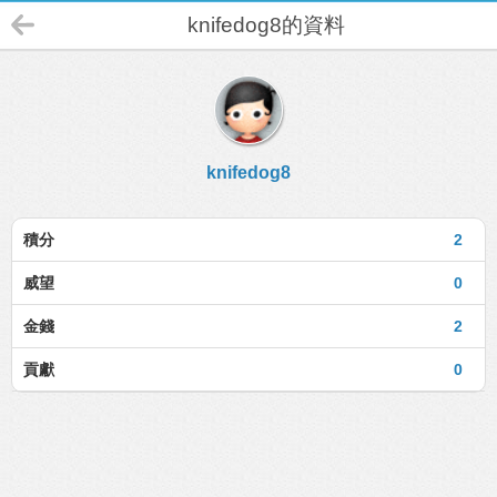
knifedog8的資料
knifedog8
積分
2
威望
0
金錢
2
貢獻
0