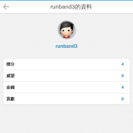
runband3的資料
runband3
積分
4
威望
0
金錢
4
貢獻
0