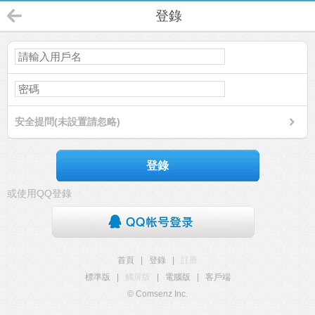
登錄
安全提問(未設置請忽略)
登錄
或使用QQ登錄
首頁
|
登錄
|
註冊
標準版
|
觸屏版
|
電腦版
|
客戶端
© Comsenz Inc.