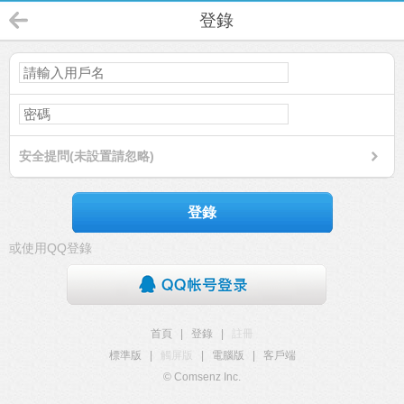
登錄
安全提問(未設置請忽略)
登錄
或使用QQ登錄
首頁
|
登錄
|
註冊
標準版
|
觸屏版
|
電腦版
|
客戶端
© Comsenz Inc.