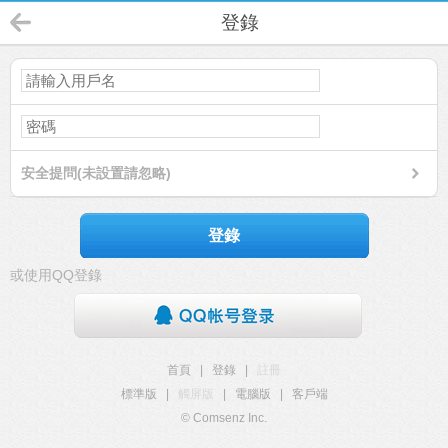
登錄
安全提問(未設置請忽略)
登錄
或使用QQ登錄
首頁
|
登錄
|
註冊
標準版
|
觸屏版
|
電腦版
|
客戶端
© Comsenz Inc.