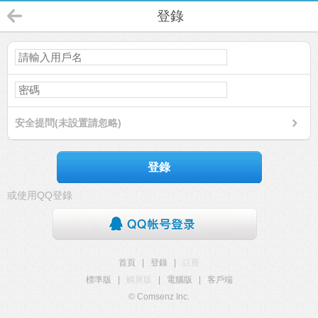
登錄
安全提問(未設置請忽略)
登錄
或使用QQ登錄
首頁
|
登錄
|
註冊
標準版
|
觸屏版
|
電腦版
|
客戶端
© Comsenz Inc.