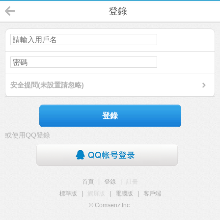
登錄
安全提問(未設置請忽略)
登錄
或使用QQ登錄
首頁
|
登錄
|
註冊
標準版
|
觸屏版
|
電腦版
|
客戶端
© Comsenz Inc.