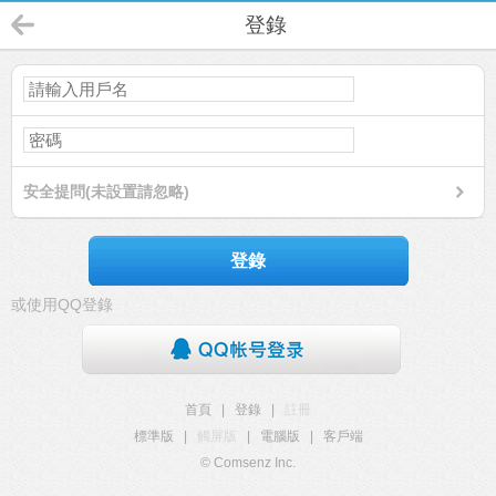
登錄
安全提問(未設置請忽略)
登錄
或使用QQ登錄
首頁
|
登錄
|
註冊
標準版
|
觸屏版
|
電腦版
|
客戶端
© Comsenz Inc.