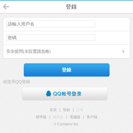
登錄
安全提問(未設置請忽略)
登錄
或使用QQ登錄
首頁
|
登錄
|
註冊
標準版
|
觸屏版
|
電腦版
|
客戶端
© Comsenz Inc.