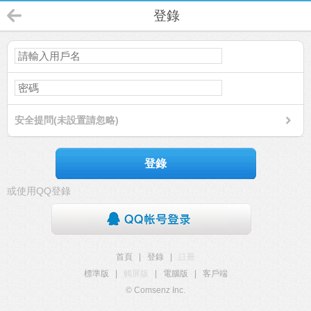
登錄
安全提問(未設置請忽略)
登錄
或使用QQ登錄
首頁
|
登錄
|
註冊
標準版
|
觸屏版
|
電腦版
|
客戶端
© Comsenz Inc.