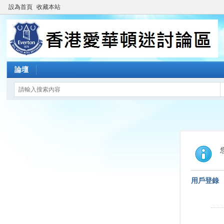
設為首頁
收藏本站
論壇
用戶登錄