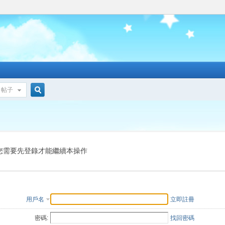
帖子
搜
索
您需要先登錄才能繼續本操作
用戶名
立即註冊
密碼:
找回密碼