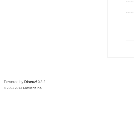
Powered by
Discuz!
X3.2
© 2001-2013
Comsenz Inc.