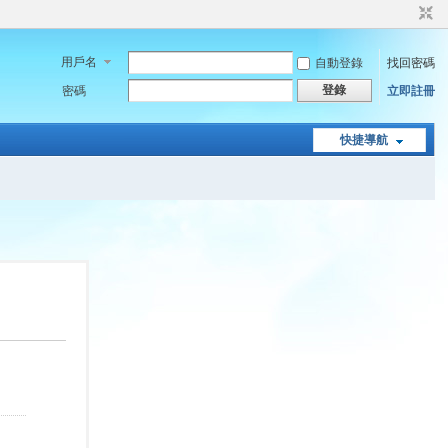
用戶名
自動登錄
找回密碼
登錄
密碼
立即註冊
快捷導航