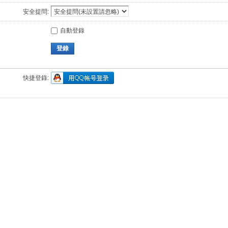
安全提問:
自動登錄
登錄
快捷登錄: