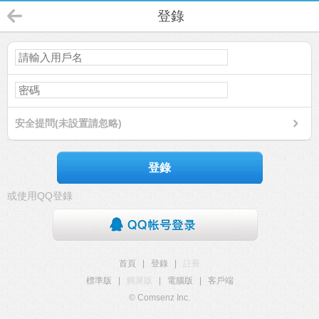
登錄
安全提問(未設置請忽略)
登錄
或使用QQ登錄
首頁
|
登錄
|
註冊
標準版
|
觸屏版
|
電腦版
|
客戶端
© Comsenz Inc.