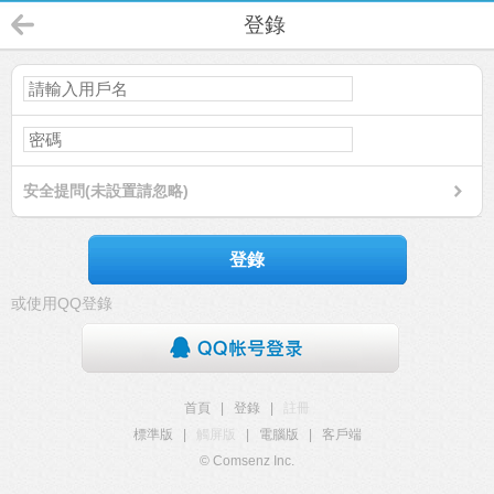
登錄
安全提問(未設置請忽略)
登錄
或使用QQ登錄
首頁
|
登錄
|
註冊
標準版
|
觸屏版
|
電腦版
|
客戶端
© Comsenz Inc.