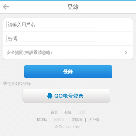
登錄
安全提問(未設置請忽略)
登錄
或使用QQ登錄
首頁
|
登錄
|
註冊
標準版
|
觸屏版
|
電腦版
|
客戶端
© Comsenz Inc.