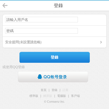
登錄
安全提問(未設置請忽略)
登錄
或使用QQ登錄
首頁
|
登錄
|
註冊
標準版
|
觸屏版
|
電腦版
|
客戶端
© Comsenz Inc.