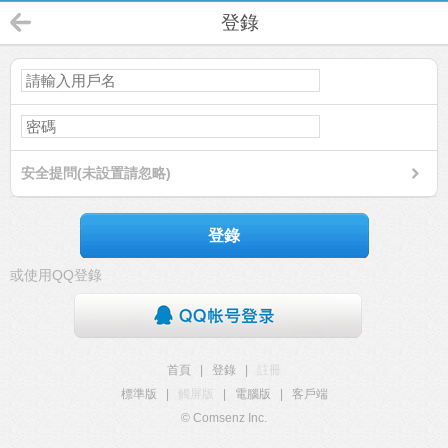
登錄
安全提問(未設置請忽略)
登錄
或使用QQ登錄
首頁
|
登錄
|
註冊
標準版
|
觸屏版
|
電腦版
|
客戶端
© Comsenz Inc.