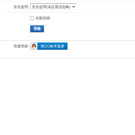
安全提問:
自動登錄
登錄
快捷登錄: