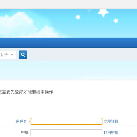
帖子
搜
索
您需要先登錄才能繼續本操作
用戶名
立即註冊
密碼:
找回密碼