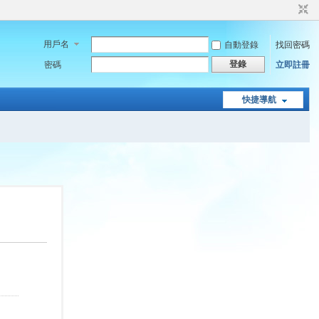
用戶名
自動登錄
找回密碼
登錄
密碼
立即註冊
快捷導航