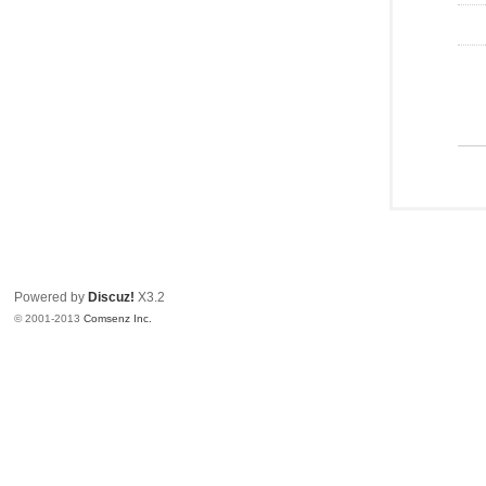
Powered by
Discuz!
X3.2
© 2001-2013
Comsenz Inc.