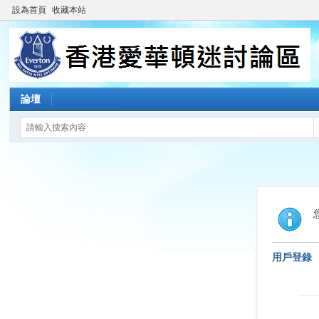
設為首頁
收藏本站
論壇
用戶登錄