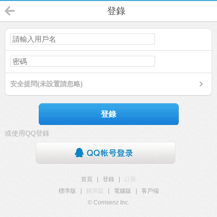
登錄
安全提問(未設置請忽略)
登錄
或使用QQ登錄
首頁
|
登錄
|
註冊
標準版
|
觸屏版
|
電腦版
|
客戶端
© Comsenz Inc.