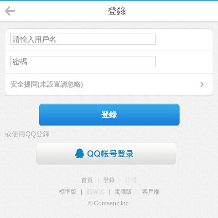
登錄
安全提問(未設置請忽略)
登錄
或使用QQ登錄
首頁
|
登錄
|
註冊
標準版
|
觸屏版
|
電腦版
|
客戶端
© Comsenz Inc.