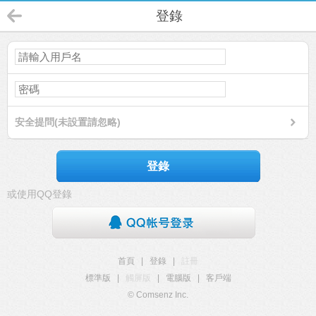
登錄
安全提問(未設置請忽略)
登錄
或使用QQ登錄
首頁
|
登錄
|
註冊
標準版
|
觸屏版
|
電腦版
|
客戶端
© Comsenz Inc.