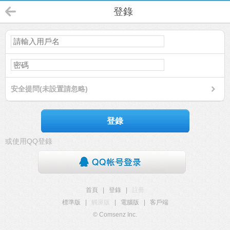
登錄
安全提問(未設置請忽略)
登錄
或使用QQ登錄
首頁
|
登錄
|
註冊
標準版
|
觸屏版
|
電腦版
|
客戶端
© Comsenz Inc.