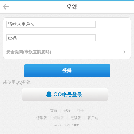
登錄
安全提問(未設置請忽略)
登錄
或使用QQ登錄
首頁
|
登錄
|
註冊
標準版
|
觸屏版
|
電腦版
|
客戶端
© Comsenz Inc.