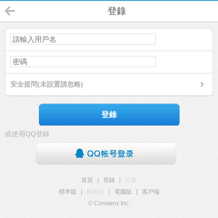
登錄
安全提問(未設置請忽略)
登錄
或使用QQ登錄
首頁
|
登錄
|
註冊
標準版
|
觸屏版
|
電腦版
|
客戶端
© Comsenz Inc.