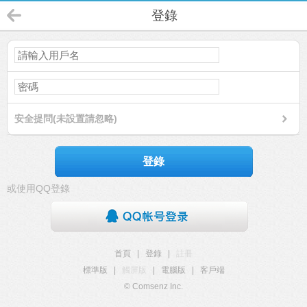
登錄
安全提問(未設置請忽略)
登錄
或使用QQ登錄
首頁
|
登錄
|
註冊
標準版
|
觸屏版
|
電腦版
|
客戶端
© Comsenz Inc.