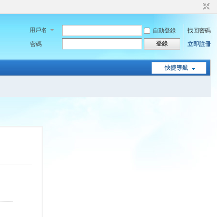
用戶名
自動登錄
找回密碼
登錄
密碼
立即註冊
快捷導航