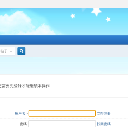
帖子
搜
索
您需要先登錄才能繼續本操作
用戶名
立即註冊
密碼:
找回密碼