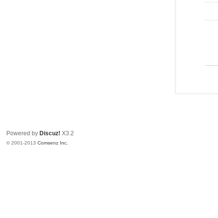
Powered by
Discuz!
X3.2
© 2001-2013
Comsenz Inc.