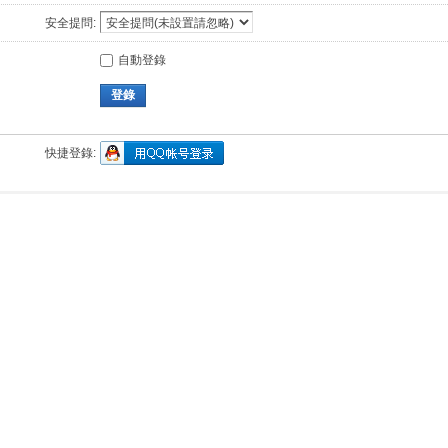
安全提問:
自動登錄
登錄
快捷登錄: