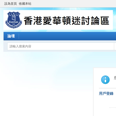
設為首頁
收藏本站
論壇
用戶登錄