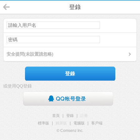
登錄
安全提問(未設置請忽略)
登錄
或使用QQ登錄
首頁
|
登錄
|
註冊
標準版
|
觸屏版
|
電腦版
|
客戶端
© Comsenz Inc.