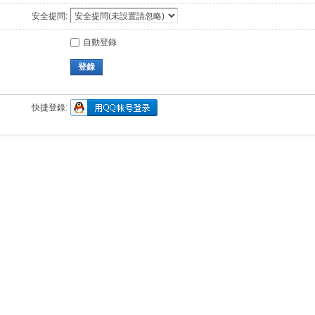
安全提問:
自動登錄
登錄
快捷登錄: