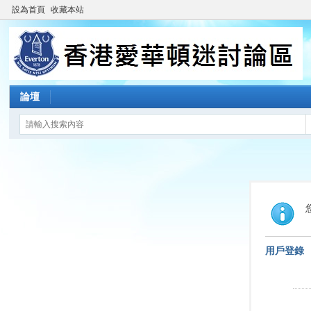
設為首頁
收藏本站
論壇
用戶登錄