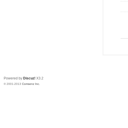
Powered by
Discuz!
X3.2
© 2001-2013
Comsenz Inc.