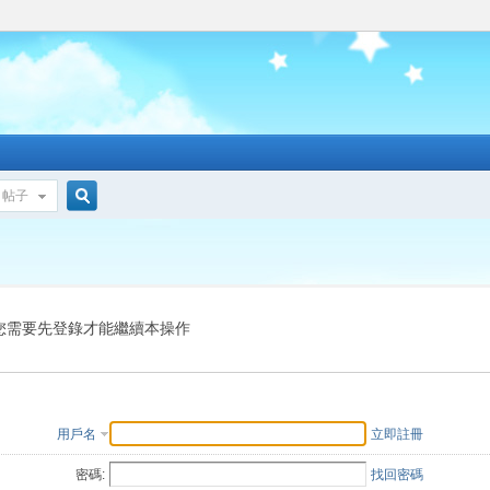
帖子
搜
索
您需要先登錄才能繼續本操作
用戶名
立即註冊
密碼:
找回密碼