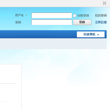
用戶名
自動登錄
找回密碼
登錄
密碼
立即註冊
快捷導航