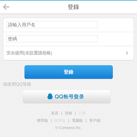
登錄
安全提問(未設置請忽略)
登錄
或使用QQ登錄
首頁
|
登錄
|
註冊
標準版
|
觸屏版
|
電腦版
|
客戶端
© Comsenz Inc.