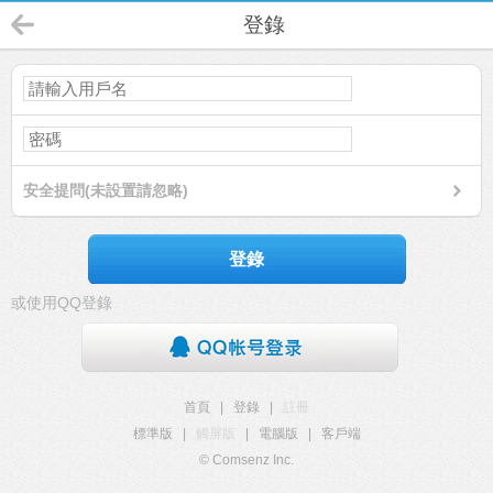
登錄
安全提問(未設置請忽略)
登錄
或使用QQ登錄
首頁
|
登錄
|
註冊
標準版
|
觸屏版
|
電腦版
|
客戶端
© Comsenz Inc.