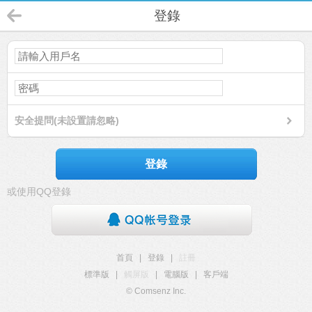
登錄
安全提問(未設置請忽略)
登錄
或使用QQ登錄
首頁
|
登錄
|
註冊
標準版
|
觸屏版
|
電腦版
|
客戶端
© Comsenz Inc.