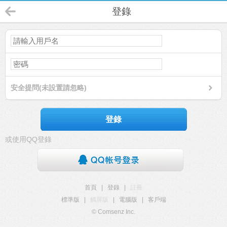
登錄
安全提問(未設置請忽略)
登錄
或使用QQ登錄
首頁
|
登錄
|
註冊
標準版
|
觸屏版
|
電腦版
|
客戶端
© Comsenz Inc.