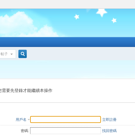
帖子
搜
索
您需要先登錄才能繼續本操作
用戶名
立即註冊
密碼:
找回密碼