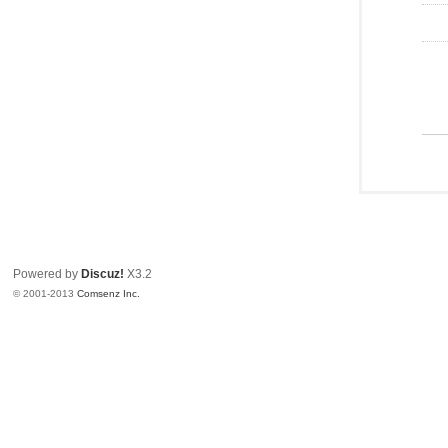
Powered by
Discuz!
X3.2
© 2001-2013
Comsenz Inc.