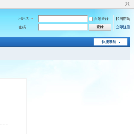
用戶名
自動登錄
找回密碼
登錄
密碼
立即註冊
快捷導航