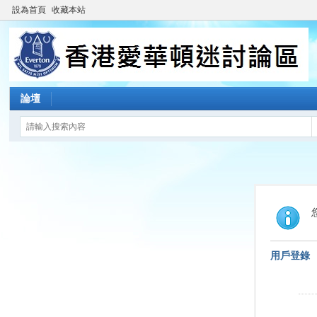
設為首頁
收藏本站
論壇
用戶登錄