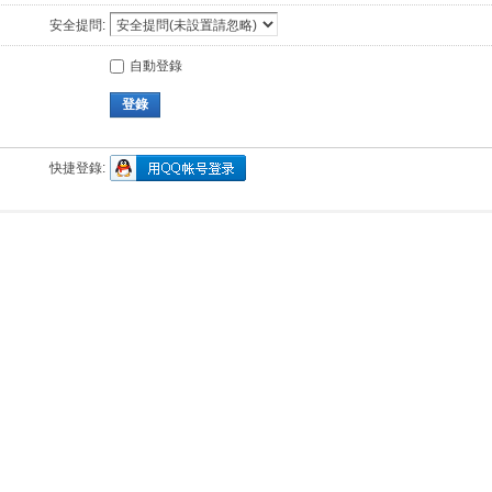
安全提問:
自動登錄
登錄
快捷登錄: