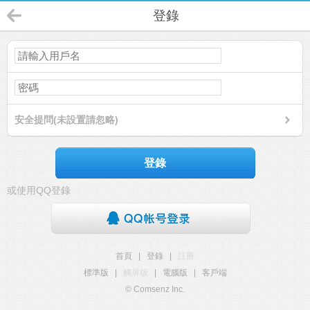
登錄
安全提問(未設置請忽略)
登錄
或使用QQ登錄
首頁
|
登錄
|
註冊
標準版
|
觸屏版
|
電腦版
|
客戶端
© Comsenz Inc.