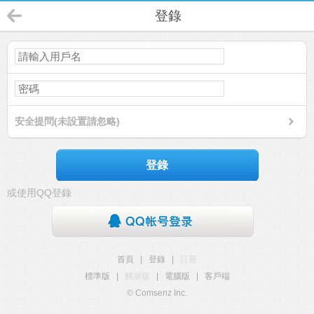
登錄
安全提問(未設置請忽略)
登錄
或使用QQ登錄
首頁
|
登錄
|
註冊
標準版
|
觸屏版
|
電腦版
|
客戶端
© Comsenz Inc.