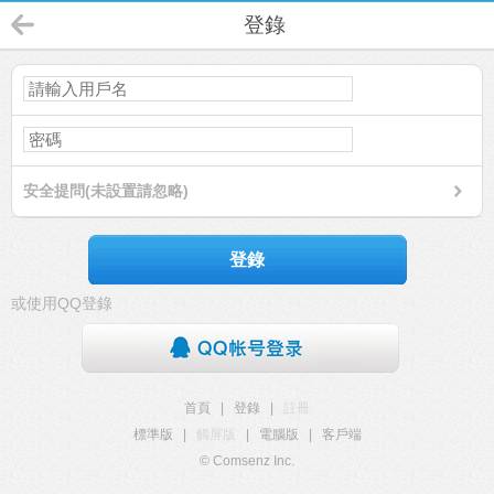
登錄
安全提問(未設置請忽略)
登錄
或使用QQ登錄
首頁
|
登錄
|
註冊
標準版
|
觸屏版
|
電腦版
|
客戶端
© Comsenz Inc.