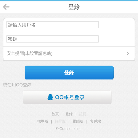
登錄
安全提問(未設置請忽略)
登錄
或使用QQ登錄
首頁
|
登錄
|
註冊
標準版
|
觸屏版
|
電腦版
|
客戶端
© Comsenz Inc.