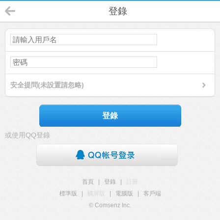
登錄
安全提問(未設置請忽略)
登錄
或使用QQ登錄
首頁
|
登錄
|
註冊
標準版
|
觸屏版
|
電腦版
|
客戶端
© Comsenz Inc.