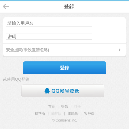
登錄
安全提問(未設置請忽略)
登錄
或使用QQ登錄
首頁
|
登錄
|
註冊
標準版
|
觸屏版
|
電腦版
|
客戶端
© Comsenz Inc.