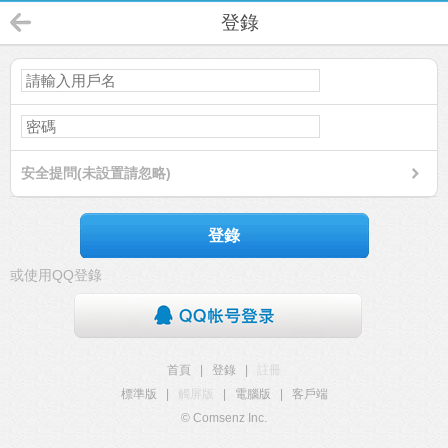
登錄
安全提問(未設置請忽略)
登錄
或使用QQ登錄
首頁
|
登錄
|
註冊
標準版
|
觸屏版
|
電腦版
|
客戶端
© Comsenz Inc.