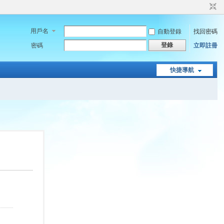
用戶名
自動登錄
找回密碼
登錄
密碼
立即註冊
快捷導航