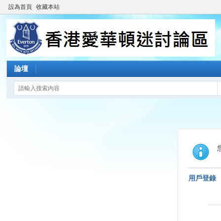
設為首頁
收藏本站
論壇
用戶登錄