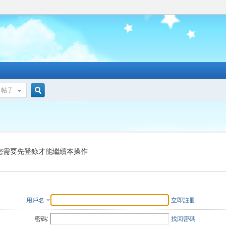
帖子
搜
索
您需要先登錄才能繼續本操作
用戶名
立即註冊
密碼:
找回密碼