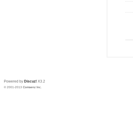
Powered by
Discuz!
X3.2
© 2001-2013
Comsenz Inc.