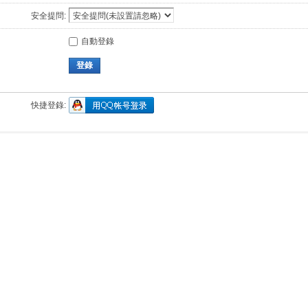
安全提問:
自動登錄
登錄
快捷登錄: