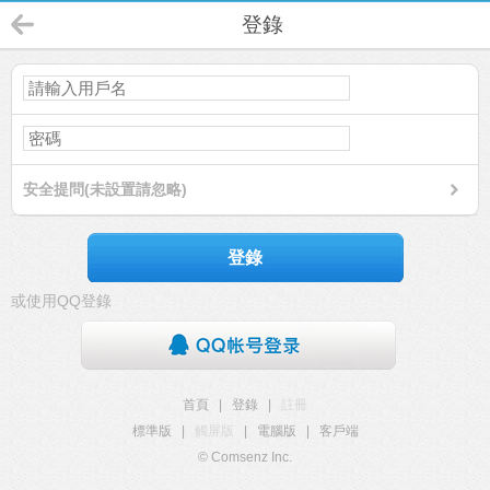
登錄
安全提問(未設置請忽略)
登錄
或使用QQ登錄
首頁
|
登錄
|
註冊
標準版
|
觸屏版
|
電腦版
|
客戶端
© Comsenz Inc.