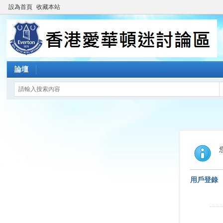
設為首頁
收藏本站
論壇
用戶登錄