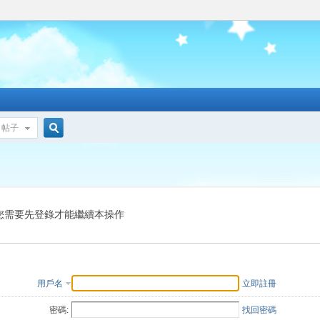
帖子
搜
索
您需要先登錄才能繼續本操作
用戶名
立即註冊
密碼:
找回密碼