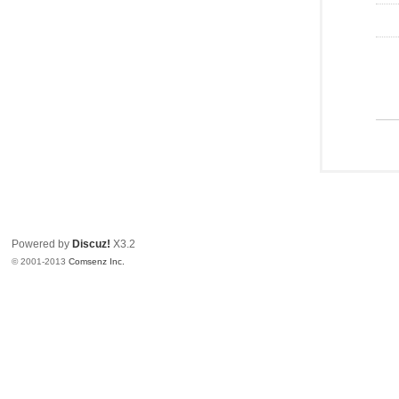
Powered by
Discuz!
X3.2
© 2001-2013
Comsenz Inc.