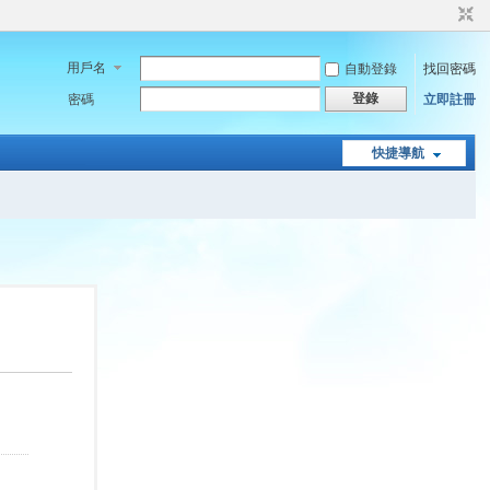
用戶名
自動登錄
找回密碼
登錄
密碼
立即註冊
快捷導航