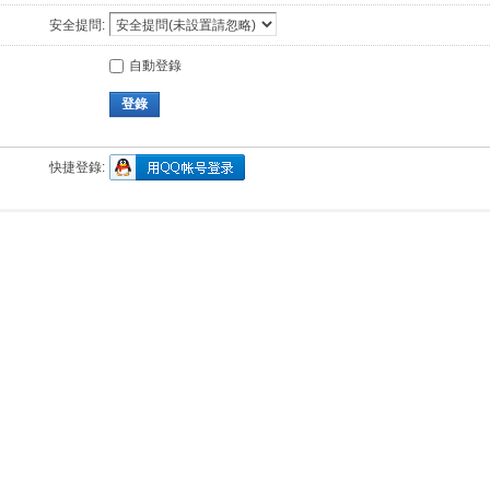
安全提問:
自動登錄
登錄
快捷登錄: