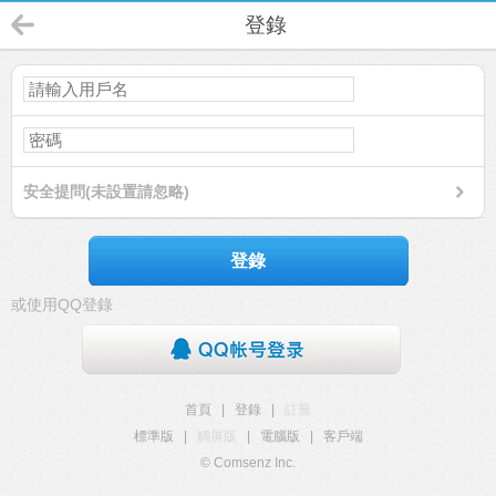
登錄
安全提問(未設置請忽略)
登錄
或使用QQ登錄
首頁
|
登錄
|
註冊
標準版
|
觸屏版
|
電腦版
|
客戶端
© Comsenz Inc.