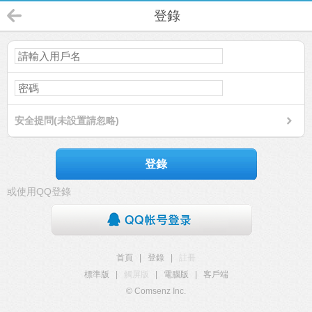
登錄
安全提問(未設置請忽略)
登錄
或使用QQ登錄
首頁
|
登錄
|
註冊
標準版
|
觸屏版
|
電腦版
|
客戶端
© Comsenz Inc.