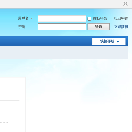
用戶名
自動登錄
找回密碼
登錄
密碼
立即註冊
快捷導航