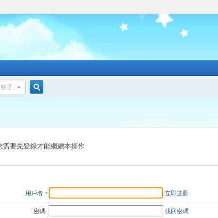
帖子
搜
索
您需要先登錄才能繼續本操作
用戶名
立即註冊
密碼:
找回密碼