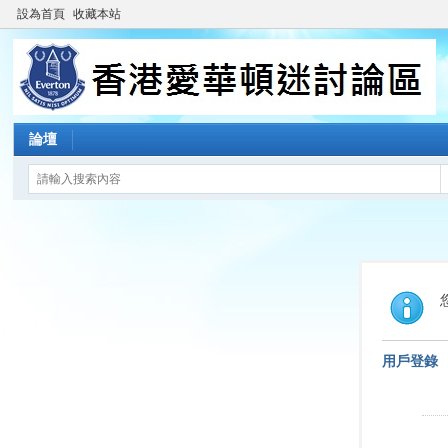
設為首頁
收藏本站
論壇
用戶登錄