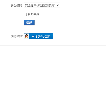
安全提問:
自動登錄
登錄
快捷登錄: