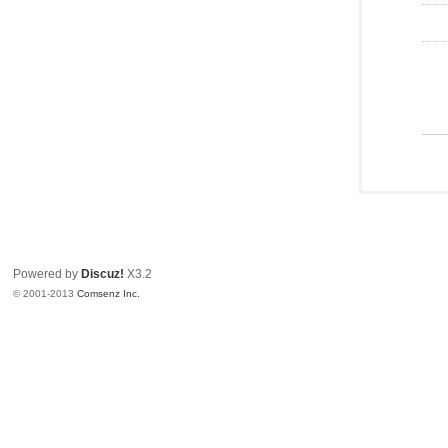
Powered by
Discuz!
X3.2
© 2001-2013
Comsenz Inc.