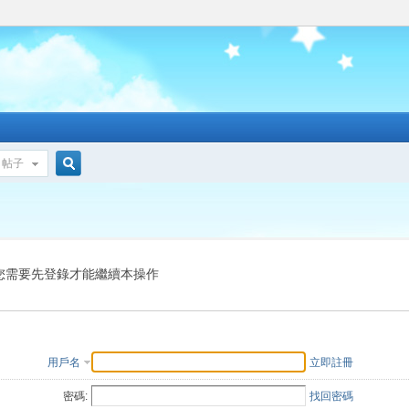
帖子
搜
索
您需要先登錄才能繼續本操作
用戶名
立即註冊
密碼:
找回密碼