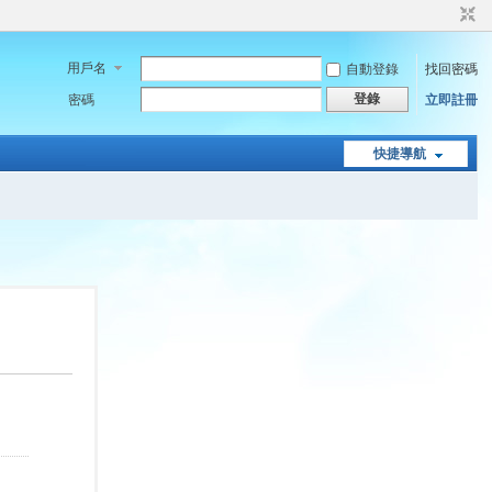
用戶名
自動登錄
找回密碼
登錄
密碼
立即註冊
快捷導航