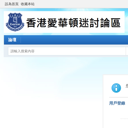
設為首頁
收藏本站
論壇
用戶登錄