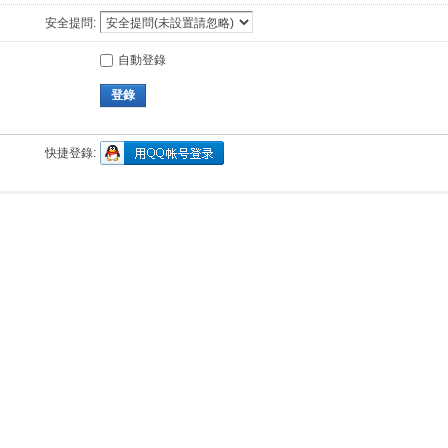
安全提問:
自動登錄
登錄
快捷登錄: