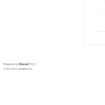
Powered by
Discuz!
X3.2
© 2001-2013
Comsenz Inc.